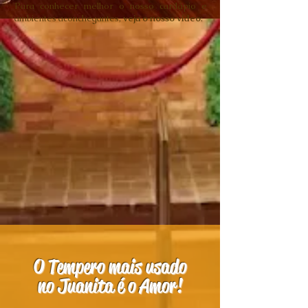
P
ara conhecer melhor o nosso cardápio
e
ambientes
aconchegantes,
v
eja o nosso vídeo
:
O Tempero mais usado
no Juanita é o Amor!