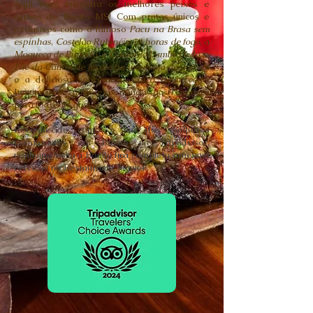
Aqui você encontra os melhores peixes e
carnes de Bonito-MS! Com pratos únicos e
exclusivos como o famoso
Pacu na Brasa sem
espinhas
,
Costelão Rubinéia 10 horas de fogo
, a
Moqueca de Pintado
, o
Camarão Lambe Dedo
, o
Filé da Cauda de Jacaré na manteiga de garrafa
e a deliciosa sobremesa
Chico Balanceado
,
Juanita tem uma experiência gastronômica
para todos os gostos!
Reconhecido como o um dos melhores
restaurantes em Bonito na Tripadvisor,
nenhuma visita a Bonito fica completa sem uma
refeição no Restaurante Juanita!